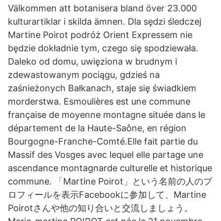
Välkommen att botanisera bland över 23.000
kulturartiklar i skilda ämnen. Dla sędzi śledczej
Martine Poirot podróż Orient Expressem nie
będzie dokładnie tym, czego się spodziewała.
Daleko od domu, uwięziona w brudnym i
zdewastowanym pociągu, gdzieś na
zaśnieżonych Bałkanach, staje się świadkiem
morderstwa. Esmoulières est une commune
française de moyenne montagne située dans le
département de la Haute-Saône, en région
Bourgogne-Franche-Comté.Elle fait partie du
Massif des Vosges avec lequel elle partage une
ascendance montagnarde culturelle et historique
commune. 「Martine Poirot」という名前の人のプ
ロフィールを表示Facebookに参加して、Martine
Poirotさんや他の知り合いと交流しましょう。