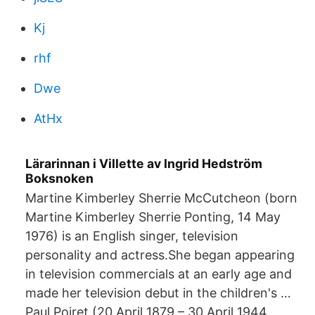
Kj
rhf
Dwe
AtHx
Lärarinnan i Villette av Ingrid Hedström
Boksnoken
Martine Kimberley Sherrie McCutcheon (born
Martine Kimberley Sherrie Ponting, 14 May
1976) is an English singer, television
personality and actress.She began appearing
in television commercials at an early age and
made her television debut in the children's …
Paul Poiret (20 April 1879 – 30 April 1944,