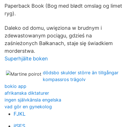
Paperback Book (Bog med blødt omslag og limet
ryg).
Daleko od domu, uwięziona w brudnym i
zdewastowanym pociągu, gdzieś na
zaśnieżonych Bałkanach, staje się świadkiem
morderstwa.
Superhjälte boken
dödsbo skulder större än tillgångar
kompassros trägolv
bokio app
afrikanska diktaturer
ingen självkänsla engelska
vad gör en gynekolog
FJKL
jlSES