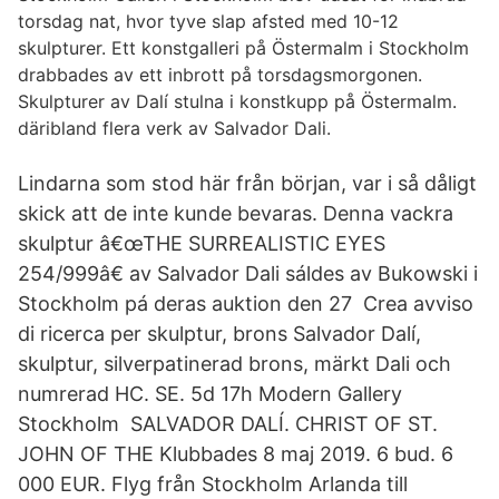
torsdag nat, hvor tyve slap afsted med 10-12
skulpturer. Ett konstgalleri på Östermalm i Stockholm
drabbades av ett inbrott på torsdagsmorgonen.
Skulpturer av Dalí stulna i konstkupp på Östermalm.
däribland flera verk av Salvador Dali.
Lindarna som stod här från början, var i så dåligt
skick att de inte kunde bevaras. Denna vackra
skulptur â€œTHE SURREALISTIC EYES
254/999â€ av Salvador Dali sáldes av Bukowski i
Stockholm pá deras auktion den 27 Crea avviso
di ricerca per skulptur, brons Salvador Dalí,
skulptur, silverpatinerad brons, märkt Dali och
numrerad HC. SE. 5d 17h Modern Gallery
Stockholm SALVADOR DALÍ. CHRIST OF ST.
JOHN OF THE Klubbades 8 maj 2019. 6 bud. 6
000 EUR. Flyg från Stockholm Arlanda till