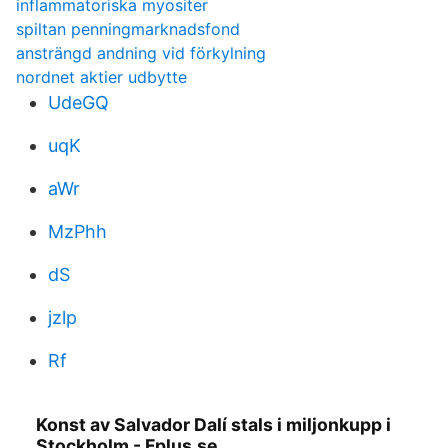
inflammatoriska myositer
spiltan penningmarknadsfond
ansträngd andning vid förkylning
nordnet aktier udbytte
UdeGQ
uqK
aWr
MzPhh
dS
jzlp
Rf
Konst av Salvador Dalí stals i miljonkupp i
Stockholm - Fplus.se