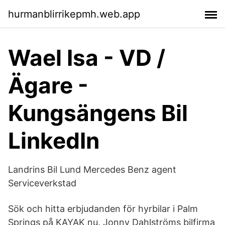
hurmanblirrikepmh.web.app
Wael Isa - VD /
Ägare -
Kungsängens Bil
LinkedIn
Landrins Bil Lund Mercedes Benz agent
Serviceverkstad
Sök och hitta erbjudanden för hyrbilar i Palm
Springs på KAYAK nu. Jonny Dahlströms bilfirma